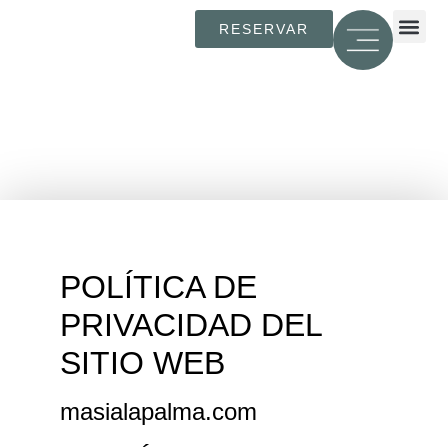
RESERVAR
ESPAÑOL (ESPA
FRANÇAIS (FRAN
ENGLISH (UK
CATALÀ
POLÍTICA DE
PRIVACIDAD DEL
SITIO WEB
masialapalma.com