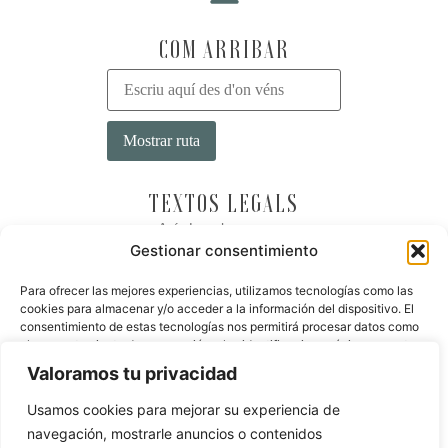
COM ARRIBAR
TEXTOS LEGALS
Avís Legal
Gestionar consentimiento
Política de Privadesa
Política de Cookies
Para ofrecer las mejores experiencias, utilizamos tecnologías como las
cookies para almacenar y/o acceder a la información del dispositivo. El
Resolució de litigis
consentimiento de estas tecnologías nos permitirá procesar datos como
el comportamiento de navegación o las identificaciones únicas en este
LLOC WEB OFICIAL
sitio. No consentir o retirar el consentimiento, puede afectar
Valoramos tu privacidad
negativamente a ciertas características y funciones.
Ets a la web oficial de
Hotel Masía La Palma
,
Gastronomia
Usamos cookies para mejorar su experiencia de
& SPA
. Per aquest motiu, no trobaràs un millor preu en línia.
A més, et podrem oferir una reserva immediata i un tracte
navegación, mostrarle anuncios o contenidos
Aceptar