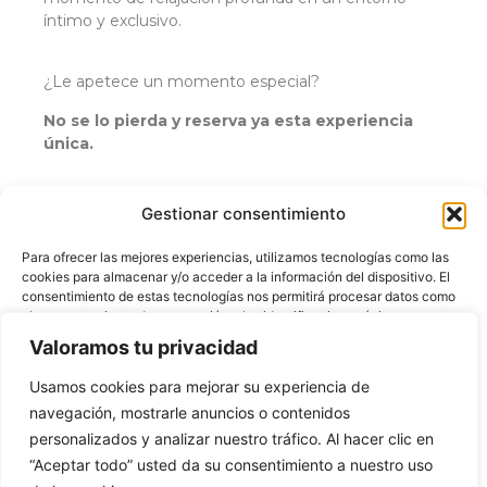
íntimo y exclusivo.
¿Le apetece un momento especial?
No se lo pierda y reserva ya esta experiencia
única.
45 minutos de Spa en pareja por 37€
Gestionar consentimiento
Para ofrecer las mejores experiencias, utilizamos tecnologías como las
RESERVA AHORA
cookies para almacenar y/o acceder a la información del dispositivo. El
consentimiento de estas tecnologías nos permitirá procesar datos como
el comportamiento de navegación o las identificaciones únicas en este
sitio. No consentir o retirar el consentimiento, puede afectar
Valoramos tu privacidad
negativamente a ciertas características y funciones.
Usamos cookies para mejorar su experiencia de
navegación, mostrarle anuncios o contenidos
Aceptar
personalizados y analizar nuestro tráfico. Al hacer clic en
Denegar
“Aceptar todo” usted da su consentimiento a nuestro uso